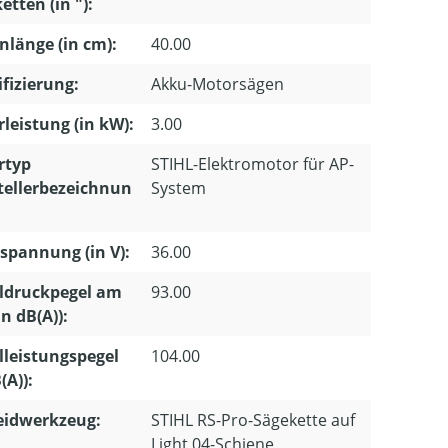
etten (in "):
nlänge (in cm):
40.00
ifizierung:
Akku-Motorsägen
leistung (in kW):
3.00
rtyp
STIHL-Elektromotor für AP-
tellerbezeichnun
System
pannung (in V):
36.00
ldruckpegel am
93.00
in dB(A)):
lleistungspegel
104.00
(A)):
eidwerkzeug:
STIHL RS-Pro-Sägekette auf
Light 04-Schiene