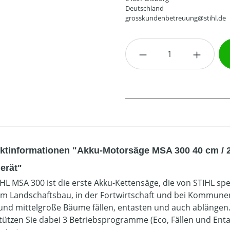
Deutschland
grosskundenbetreuung@stihl.de
Produkt Anzahl: G
ktinformationen "Akku-Motorsäge MSA 300 40 cm / 
erät"
IHL MSA 300 ist die erste Akku-Kettensäge, die von STIHL spez
 im Landschaftsbau, in der Fortwirtschaft und bei Kommun
 und mittelgroße Bäume fällen, entasten und auch ablängen. 
tützen Sie dabei 3 Betriebsprogramme (Eco, Fällen und Entast