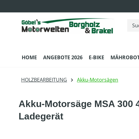
m Hauptinhalt springen
Zur Suche springen
Zur Hauptnavigation springen
HOME
ANGEBOTE 2026
E-BIKE
MÄHROBOT
HOLZBEARBEITUNG
Akku-Motorsägen
Akku-Motorsäge MSA 300 4
Ladegerät