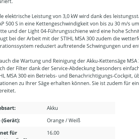
riert.
lle elektrische Leistung von 3,0 kW wird dank des leistungss
AP 500 S in eine Kettengeschwindigkeit von bis zu 30 m/s u
tte und der Light 04-Führungsschiene wird eine hohe Schnitt
ugt bei der Arbeit mit der STIHL MSA 300 zudem die wetter
brationssystem reduziert auftretende Schwingungen und ent
auch die Wartung und Reinigung der Akku-Kettensäge MSA 30
sich der Filter dank der Service-Abdeckung besonders einfach
IHL MSA 300 ein Betriebs- und Benachrichtigungs-Cockpit, ü
ationen zu Ihrer Säge erhalten können. Sie ist zudem für e
reitet.
ebsart:
Akku
 (Gerät):
Orange / Weiß
net für
16.00