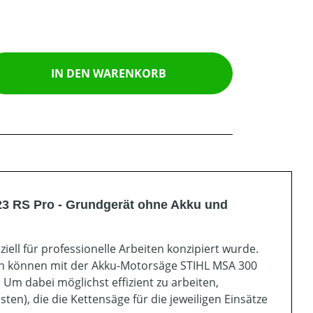
ib den gewünschten Wert ein oder benutz
IN DEN WARENKORB
23 RS Pro - Grundgerät ohne Akku und
iell für professionelle Arbeiten konzipiert wurde.
en können mit der Akku-Motorsäge STIHL MSA 300
Um dabei möglichst effizient zu arbeiten,
en), die die Kettensäge für die jeweiligen Einsätze