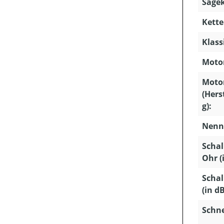
Sägek
Kette
Klass
Motor
Moto
(Hers
g):
Nenns
Schal
Ohr (
Schal
(in dB
Schn