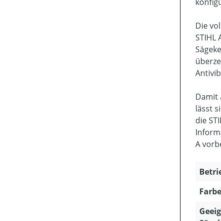
konfigu
Die vo
STIHL 
Sägeke
überze
Antivi
Damit 
lässt 
die ST
Inform
A vorbe
Betri
Farbe
Geeig