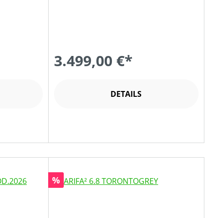
3.499,00 €*
DETAILS
Rabatt
%