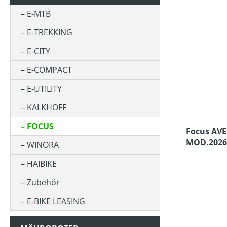
RAHMENHÖHE
E-MTB
E-TREKKING
PREIS
E-CITY
Filter hinzufügen: Versandkostenfrei
Versandkostenfrei
E-COMPACT
E-UTILITY
KALKHOFF
FOCUS
Focus AVE
MOD.2026
WINORA
HAIBIKE
Zubehör
E-BIKE LEASING