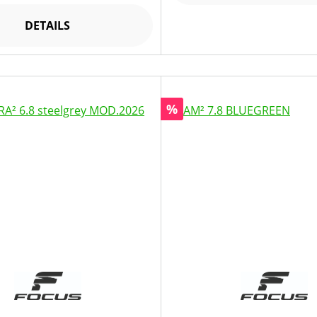
DETAILS
Rabatt
%