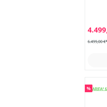
4.499
6.499,00 €
Rabatt
%