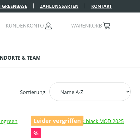
 GREENBASE
ZAHLUNGSARTEN
KONTAKT
KUNDENKONTO
WARENKORB
NDORTE & TEAM
Sortierung:
Leider vergriffen
Rabatt
%