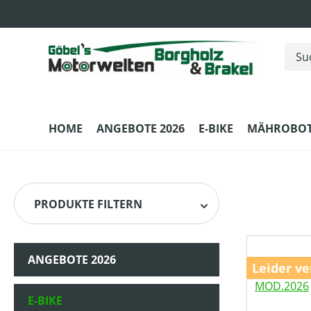
m Hauptinhalt springen
Zur Suche springen
Zur Hauptnavigation springen
HOME
ANGEBOTE 2026
E-BIKE
MÄHROBOT
PRODUKTE FILTERN
ANGEBOTE 2026
HERSTELLER
Leider ve
E-BIKE