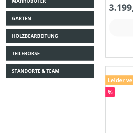
MÄHROBOTER
3.199
GARTEN
HOLZBEARBEITUNG
TEILEBÖRSE
STANDORTE & TEAM
Leider ve
Rabatt
%