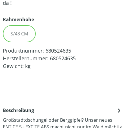
da !
auswählen
Rahmenhöhe
S/43 CM
(DIESE OPTION IST ZURZEIT NICHT VERFÜGBAR.)
Produktnummer:
680524635
Herstellernummer:
680524635
Gewicht:
kg
Beschreibung
Großstadtdschungel oder Berggipfel? Unser neues
ENTICE 5+ EXCITE ABS macht nicht nur im Wald mächtig