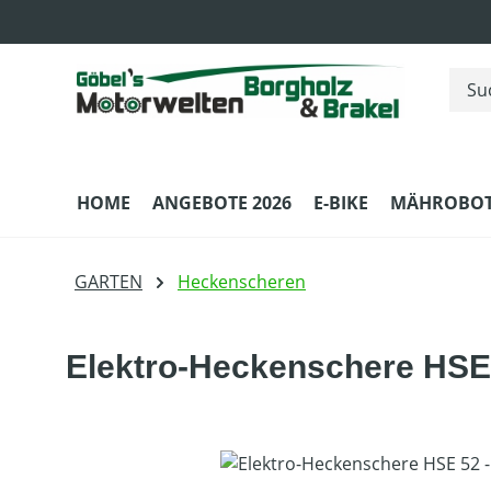
m Hauptinhalt springen
Zur Suche springen
Zur Hauptnavigation springen
HOME
ANGEBOTE 2026
E-BIKE
MÄHROBOT
GARTEN
Heckenscheren
Elektro-Heckenschere HSE 
Bildergalerie überspringen