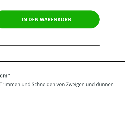
ib den gewünschten Wert ein oder benutz
IN DEN WARENKORB
 cm"
n Trimmen und Schneiden von Zweigen und dünnen