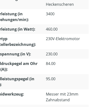
Heckenscheren
leistung (in
3400
ehungen/min):
leistung (in Watt):
460.00
rtyp
230V-Elektromotor
tellerbezeichnung):
pannung (in V):
230.00
ldruckpegel am Ohr
84.00
(A)):
lleistungspegel (in
95.00
):
eidwerkzeug:
Messer mit 23mm
Zahnabstand