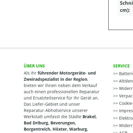
Schni
cm):
ÜBER UNS
SERVICE
Als ihr
führender Motorgeräte- und
Batter
Zweiradspezialist in der Region
,
Altöle
bieten wir ihnen neben dem Verkauf
Widerr
auch einen professionellen Reparatur
Verpac
und Ersatzteilservice für ihr Gerät an.
Cookie-
Das Liefer-Gebiet und unser
Reparatur-Abholservice unserer
Impre
Werkstatt umfasst die Städte
Brakel,
Elektr
Bad Driburg, Beverungen,
Widerr
Borgentreich, Höxter, Warburg,
AGB