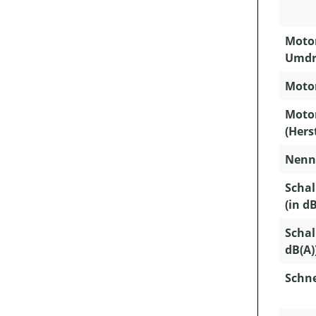
Motor
Umdr
Motor
Moto
(Hers
Nenns
Schal
(in dB
Schal
dB(A)
Schn