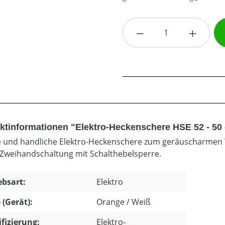
Produkt Anzahl: G
ktinformationen "Elektro-Heckenschere HSE 52 - 50
e und handliche Elektro-Heckenschere zum geräuscharme
 Zweihandschaltung mit Schalthebelsperre.
ebsart:
Elektro
 (Gerät):
Orange / Weiß
ifizierung:
Elektro-