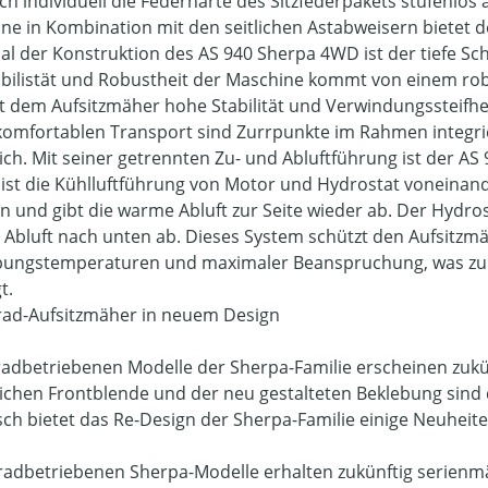
ich individuell die Federhärte des Sitzfederpakets stufenlos a
ne in Kombination mit den seitlichen Astabweisern bietet 
l der Konstruktion des AS 940 Sherpa 4WD ist der tiefe Sc
abilistät und Robustheit der Maschine kommt von einem r
ht dem Aufsitzmäher hohe Stabilität und Verwindungssteifh
komfortablen Transport sind Zurrpunkte im Rahmen integrie
lich. Mit seiner getrennten Zu- und Abluftführung ist der 
 ist die Kühlluftführung von Motor und Hydrostat voneinand
n und gibt die warme Abluft zur Seite wieder ab. Der Hydros
Abluft nach unten ab. Dieses System schützt den Aufsitzmä
ngstemperaturen und maximaler Beanspruchung, was zu 
t.
lrad-Aufsitzmäher in neuem Design
lradbetriebenen Modelle der Sherpa-Familie erscheinen zukü
lichen Frontblende und der neu gestalteten Beklebung sind d
sch bietet das Re-Design der Sherpa-Familie einige Neuheite
llradbetriebenen Sherpa-Modelle erhalten zukünftig serienmä