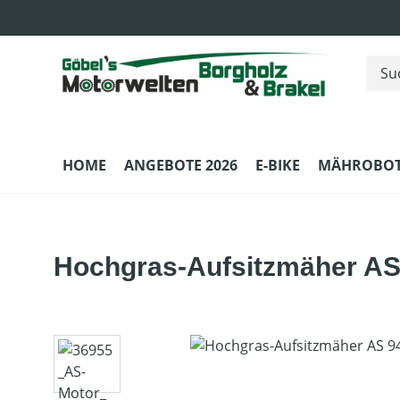
m Hauptinhalt springen
Zur Suche springen
Zur Hauptnavigation springen
HOME
ANGEBOTE 2026
E-BIKE
MÄHROBOT
Hochgras-Aufsitzmäher A
Bildergalerie überspringen