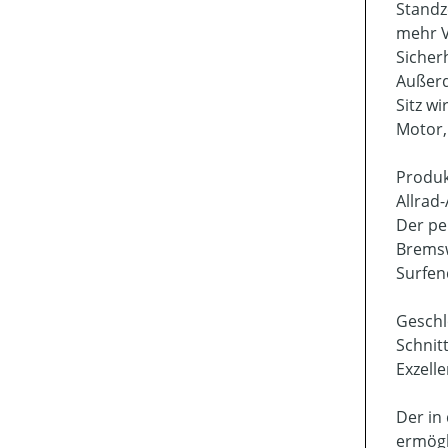
Standz
mehr V
Sicher
Außerd
Sitz w
Motor, 
Produk
Allrad-
Der pe
Brems
Surfe
Geschl
Schnit
Exzell
Der in
ermögl