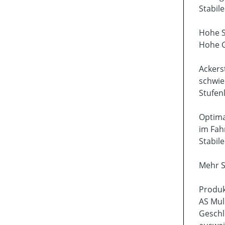
Stabil
Hohe S
Hohe G
Ackers
schwie
Stufen
Optima
im Fah
Stabil
Mehr S
Produk
AS Mu
Geschl