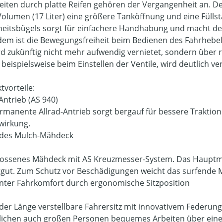
eiten durch platte Reifen gehören der Vergangenheit an. De
olumen (17 Liter) eine größere Tanköffnung und eine Fülls
heitsbügels sorgt für einfachere Handhabung und macht den
em ist die Bewegungsfreiheit beim Bedienen des Fahrhebel
ird zukünftig nicht mehr aufwendig vernietet, sondern über 
beispielsweise beim Einstellen der Ventile, wird deutlich ve
tvorteile:
Antrieb (AS 940)
rmanente Allrad-Antrieb sorgt bergauf für bessere Traktion 
wirkung.
ndes Mulch-Mähdeck
ossenes Mähdeck mit AS Kreuzmesser-System. Das Hauptmes
tgut. Zum Schutz vor Beschädigungen weicht das surfende
enter Fahrkomfort durch ergonomische Sitzposition
 der Länge verstellbare Fahrersitz mit innovativem Federun
ichen auch großen Personen bequemes Arbeiten über eine