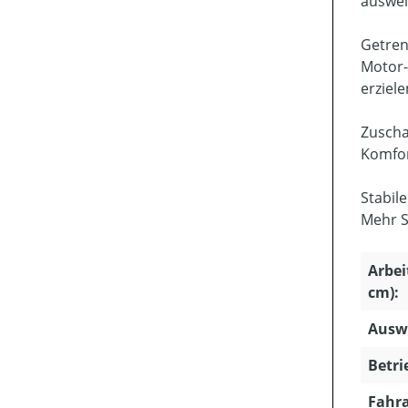
auswei
Getren
Motor-
erziele
Zuscha
Komfor
Stabil
Mehr S
Arbei
cm):
Ausw
Betri
Fahra