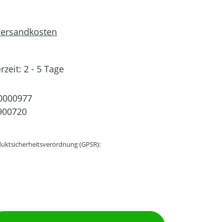
 Versandkosten
rzeit: 2 - 5 Tage
0000977
900720
uktsicherheitsverordnung (GPSR):
ib den gewünschten Wert ein oder benutz