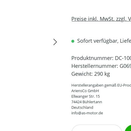
Preise inkl. MwSt. zzgl.
Sofort verfügbar, Liefe
Produktnummer:
DC-10
Herstellernummer:
G06
Gewicht:
290 kg
Herstellerangaben gemäß EU-Prod
AriensCo GmbH
Ellwanger Str. 15
74424 Bühlertann
Deutschland
info@as-motor.de
Produkt Anzahl: G