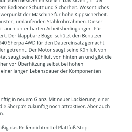
uf jeden Besitzer einstellen. Das sitzen „in“ der
dem Bediener Schutz und Sicherheit. Wesentliches
hwerpunkt der Maschine für hohe Kippsicherheit.
obusten, umlaufenden Stahlrohrrahmen. Dieser
eit auch unter harten Arbeitsbedingungen. Für
rt. Der klappbare Bügel schützt den Benutzer
AS 940 Sherpa 4WD für den Dauereinsatz gemacht.
er getrennt. Der Motor saugt seine Kühlluft von
tat saugt seine Kühlluft von hinten an und gibt die
her vor Überhitzung selbst bei hohen
einer langen Lebensdauer der Komponenten
nftig in neuem Glanz. Mit neuer Lackierung, einer
ie Sherpa’s zukünftig noch attraktiver. Aber auch
n.
ßig das Reifendichtmittel Plattfuß-Stop: