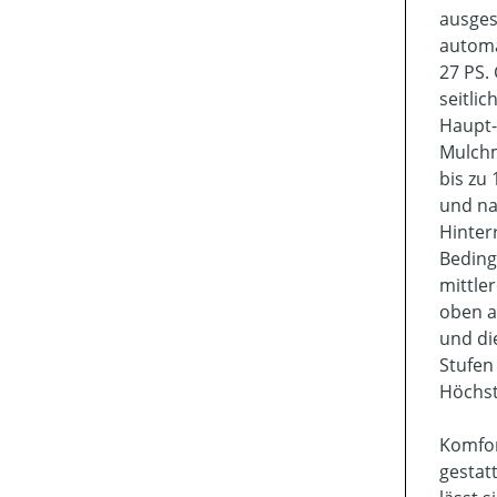
ausges
automa
27 PS.
seitli
Haupt-
Mulchm
bis zu
und na
Hinter
Beding
mittle
oben a
und di
Stufen
Höchst
Komfor
gestat