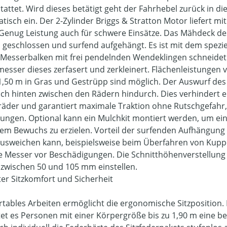
tattet. Wird dieses betätigt geht der Fahrhebel zurück in di
tisch ein. Der 2-Zylinder Briggs & Stratton Motor liefert m
 Genug Leistung auch für schwere Einsätze. Das Mähdeck des
ch geschlossen und surfend aufgehängt. Es ist mit dem spez
Messerbalken mit frei pendelnden Wendeklingen schneidet
esser dieses zerfasert und zerkleinert. Flächenleistungen
 1,50 m in Gras und Gestrüpp sind möglich. Der Auswurf des
ch hinten zwischen den Rädern hindurch. Dies verhindert e
räder und garantiert maximale Traktion ohne Rutschgefah
ungen. Optional kann ein Mulchkit montiert werden, um ein
rem Bewuchs zu erzielen. Vorteil der surfenden Aufhängung
usweichen kann, beispielsweise beim Überfahren von Kupp
e Messer vor Beschädigungen. Die Schnitthöhenverstellung ist
 zwischen 50 und 105 mm einstellen.
er Sitzkomfort und Sicherheit
tables Arbeiten ermöglicht die ergonomische Sitzposition. D
tet es Personen mit einer Körpergröße bis zu 1,90 m eine 