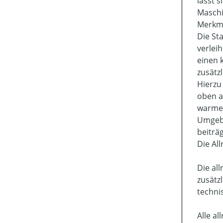
lässt s
Maschi
Merkma
Die St
verlei
einen 
zusätz
Hierzu
oben a
warme 
Umgebu
beiträg
Die Al
Die al
zusätz
techni
Alle a