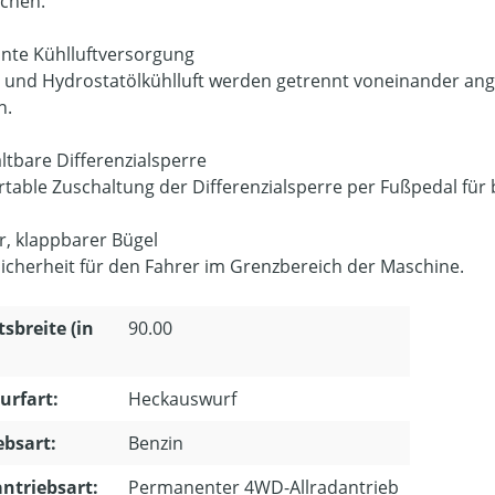
chen.
nte Kühlluftversorgung
 und Hydrostatölkühlluft werden getrennt voneinander anges
n.
ltbare Differenzialsperre
table Zuschaltung der Differenzialsperre per Fußpedal für 
er, klappbarer Bügel
icherheit für den Fahrer im Grenzbereich der Maschine.
tsbreite (in
90.00
urfart:
Heckauswurf
ebsart:
Benzin
ntriebsart:
Permanenter 4WD-Allradantrieb