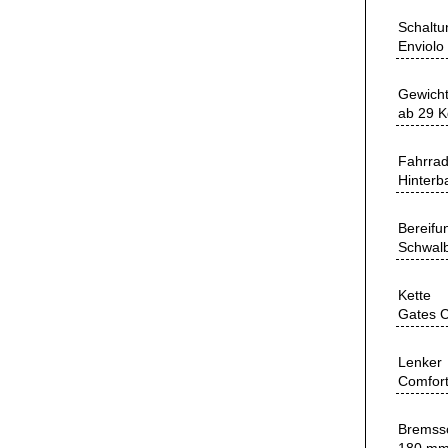
Schalt
Enviolo 
Gewich
ab 29 K
Fahrrad
Hinterb
Bereifu
Schwalb
Kette
Gates 
Lenker
Comfort
Bremssc