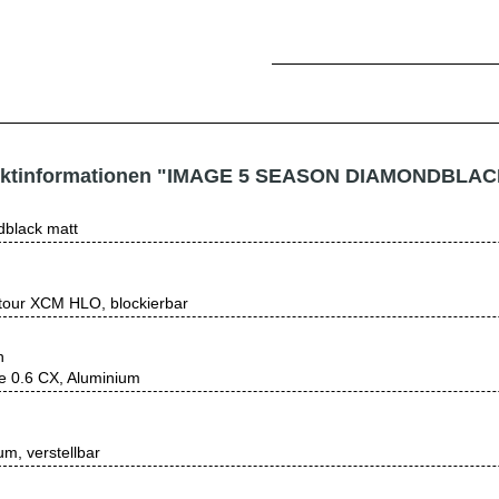
ktinformationen "IMAGE 5 SEASON DIAMONDBLAC
black matt
our XCM HLO, blockierbar
n
le 0.6 CX, Aluminium
um, verstellbar