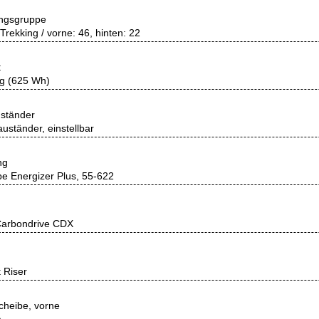
ungsgruppe
Trekking / vorne: 46, hinten: 22
t
g (625 Wh)
ständer
auständer, einstellbar
ng
e Energizer Plus, 55-622
Carbondrive CDX
 Riser
heibe, vorne