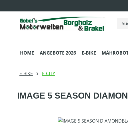
m Hauptinhalt springen
Zur Suche springen
Zur Hauptnavigation springen
HOME
ANGEBOTE 2026
E-BIKE
MÄHROBOT
E-BIKE
E-CITY
IMAGE 5 SEASON DIAMON
Bildergalerie überspringen