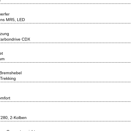
m
erfer
ns MR5, LED
tzung
Carbondrive CDX
et
ium
/Bremshebel
 Trekking
mfort
T280, 2-Kolben