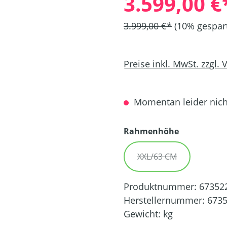
3.599,00 €
3.999,00 €*
(10% gespar
Preise inkl. MwSt. zzgl.
Momentan leider nicht
auswählen
Rahmenhöhe
XXL/63 CM
(DIESE OPTION IST 
Produktnummer:
67352
Herstellernummer:
673
Gewicht:
kg