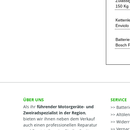
Zulässi
150 Kg
Kettenl
Enviolo
Batterie
Bosch P
ÜBER UNS
SERVICE
Als ihr
führender Motorgeräte- und
Batter
Zweiradspezialist in der Region
,
Altöle
bieten wir ihnen neben dem Verkauf
Widerr
auch einen professionellen Reparatur
Verpac