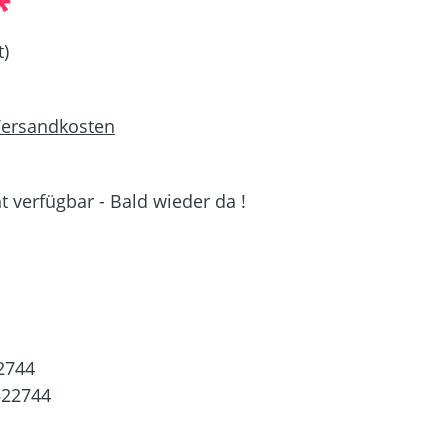
*
t)
 Versandkosten
 verfügbar - Bald wieder da !
ZURZEIT NICHT VERFÜGBAR.)
2744
522744