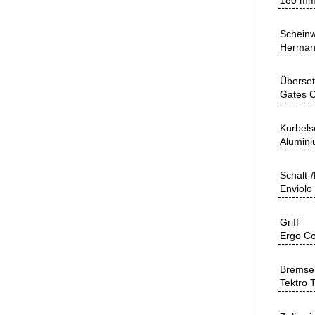
180 m
Scheinw
Herman
Überse
Gates 
Kurbels
Alumin
Schalt-
Enviolo
Griff
Ergo Co
Bremse
Tektro 