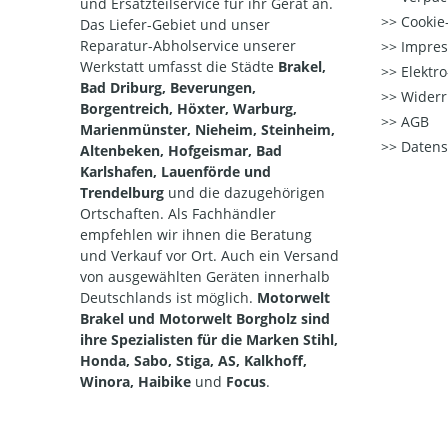
und Ersatzteilservice für ihr Gerät an.
Cookie-
Das Liefer-Gebiet und unser
Reparatur-Abholservice unserer
Impre
Werkstatt umfasst die Städte
Brakel,
Elektr
Bad Driburg, Beverungen,
Widerr
Borgentreich, Höxter, Warburg,
AGB
Marienmünster, Nieheim, Steinheim,
Datens
Altenbeken, Hofgeismar, Bad
Karlshafen, Lauenförde und
Trendelburg
und die dazugehörigen
Ortschaften. Als Fachhändler
empfehlen wir ihnen die Beratung
und Verkauf vor Ort. Auch ein Versand
von ausgewählten Geräten innerhalb
Deutschlands ist möglich.
Motorwelt
Brakel und Motorwelt Borgholz sind
ihre Spezialisten für die Marken Stihl,
Honda, Sabo, Stiga, AS, Kalkhoff,
Winora, Haibike
und
Focus
.