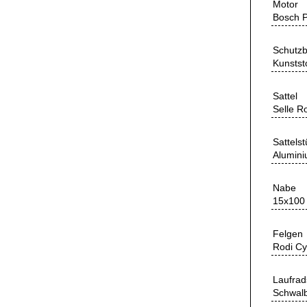
Motor
Bosch P
Schutzb
Kunstst
Sattel
Selle R
Sattelst
Alumini
Nabe
15x100 
Felgen
Rodi Cy
Laufrad
Schwalb