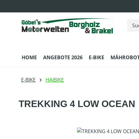
m Hauptinhalt springen
Zur Suche springen
Zur Hauptnavigation springen
HOME
ANGEBOTE 2026
E-BIKE
MÄHROBOT
E-BIKE
HAIBIKE
TREKKING 4 LOW OCEAN
Bildergalerie überspringen