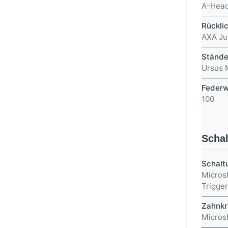
A-Head
Rückli
AXA Ju
Stände
Ursus M
Federw
100
Scha
Schalt
Micros
Trigger
Zahnkr
Micros