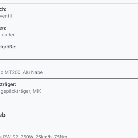
ch:
ventil
en:
Leader
dgröße:
o MT200, Alu Nabe
träger:
gepäckträger, MIK
eb
 PW-S2, 250W, 25km/h, 75Nm