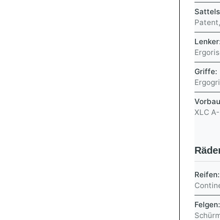
Sattel
Patent
Lenker
Ergoris
Griffe:
Ergogri
Vorba
XLC A-
Räde
Reifen
Contine
Felgen
Schürm