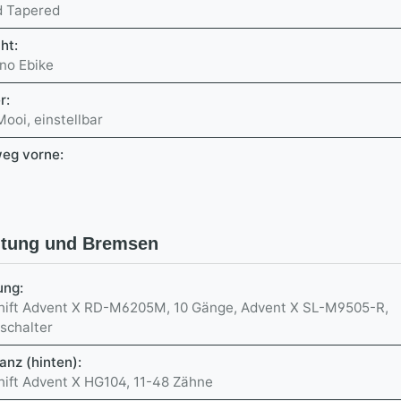
 Tapered
cht:
no Ebike
r:
ooi, einstellbar
eg vorne:
ltung und Bremsen
ung:
hift Advent X RD-M6205M, 10 Gänge, Advent X SL-M9505-R,
schalter
anz (hinten):
hift Advent X HG104, 11-48 Zähne