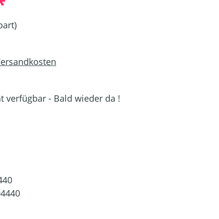
*
art)
 Versandkosten
 verfügbar - Bald wieder da !
URZEIT NICHT VERFÜGBAR.)
440
04440