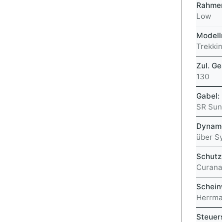
Rahme
Low
Model
Trekki
Zul. G
130
Gabel:
SR Sun
Dynam
über S
Schutz
Curana
Schein
Herrma
Steuer