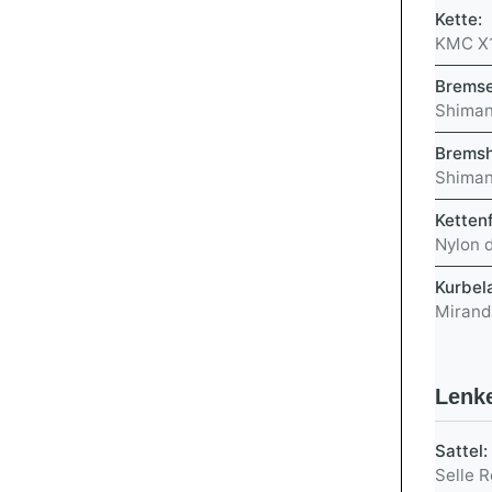
Kette:
KMC X
Brems
Shiman
Bremsh
Shiman
Ketten
Nylon 
Kurbel
Mirand
Lenke
Sattel:
Selle 