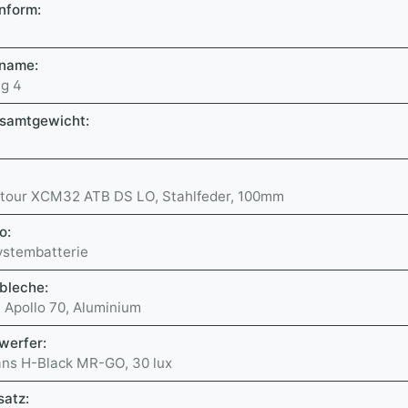
nform:
lname:
ng 4
esamtgewicht:
tour XCM32 ATB DS LO, Stahlfeder, 100mm
o:
ystembatterie
bleche:
 Apollo 70, Aluminium
werfer:
ns H-Black MR-GO, 30 lux
satz: