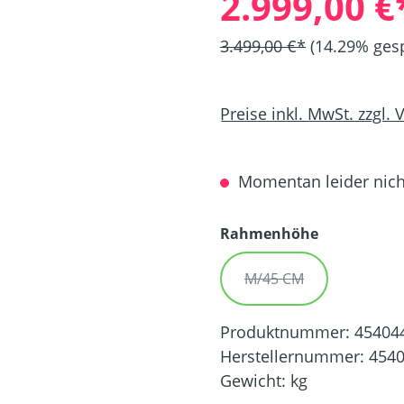
2.999,00 €
3.499,00 €*
(14.29% gesp
Preise inkl. MwSt. zzgl.
Momentan leider nicht
auswählen
Rahmenhöhe
M/45 CM
(DIESE OPTION IST Z
Produktnummer:
45404
Herstellernummer:
454
Gewicht:
kg