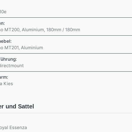
10e
en:
o MT200, Aluminium, 180mm / 180mm
ebel:
o MT201, Aluminium
führung:
directmount
arm:
a Kies
r und Sattel
Royal Essenza