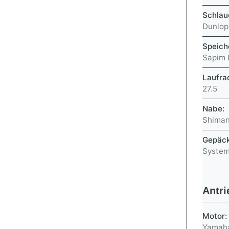
Schlau
Dunlop
Speich
Sapim 
Laufra
27.5
Nabe:
Shiman
Gepäck
System
Antri
Motor:
Yamaha